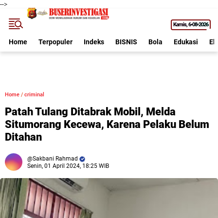
-->
Kamis
6•08•2026
Home
Terpopuler
Indeks
BISNIS
Bola
Edukasi
Ek
Home
/
criminal
Patah Tulang Ditabrak Mobil, Melda
Situmorang Kecewa, Karena Pelaku Belum
Ditahan
Sakbani Rahmad
Senin, 01 April 2024, 18:25 WIB