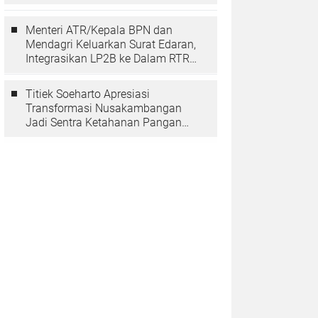
Berarti Memuliakan Negara
Menteri ATR/Kepala BPN dan
Mendagri Keluarkan Surat Edaran,
Integrasikan LP2B ke Dalam RTRW
dan RDTR
Titiek Soeharto Apresiasi
Transformasi Nusakambangan
Jadi Sentra Ketahanan Pangan
dan Pembinaan Warga Binaan