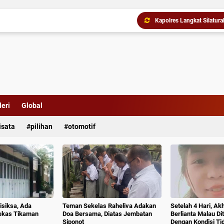
Komisi D DPRDSU Ikut Gu
eri
Global
isata
pilihan
otomotif
isiksa, Ada
Teman Sekelas Raheliva Adakan
Setelah 4 Hari, Ak
ekas Tikaman
Doa Bersama, Diatas Jembatan
Berlianta Malau D
Siponot
Dengan Kondisi T