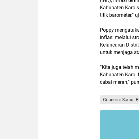
(IHK), inflasi ter
Kabupaten Karo s
titik barometer,” u
Poppy mengataka
inflasi melalui s
Kelancaran Distri
untuk menjaga st
“Kita juga telah
Kabupaten Karo. 
cabai merah,” pun
Gubernur Sumut B