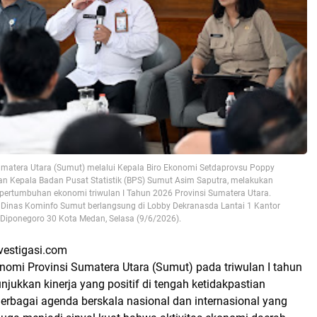
umatera Utara (Sumut) melalui Kepala Biro Ekonomi Setdaprovsu Poppy
an Kepala Badan Pusat Statistik (BPS) Sumut Asim Saputra, melakukan
t pertumbuhan ekonomi triwulan I Tahun 2026 Provinsi Sumatera Utara.
asi Dinas Kominfo Sumut berlangsung di Lobby Dekranasda Lantai 1 Kantor
Diponegoro 30 Kota Medan, Selasa (9/6/2026).
vestigasi.com
omi Provinsi Sumatera Utara (Sumut) pada triwulan I tahun
ukkan kinerja yang positif di tengah ketidakpastian
erbagai agenda berskala nasional dan internasional yang