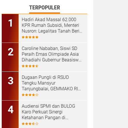
TERPOPULER
Hadiri Akad Massal 62.000
KPR Rumah Subsidi, Menteri
Nusron: Legalitas Tanah Beri
Kepastian bagi Masyarakat
Caroline Nababan, Siswi SD
Peraih Emas Olimpiade Asia
Dihadiahi Gubernur Beasiswa
Hingga Rumah
Dugaan Pungli di RSUD
Tengku Mansyur
Tanjungbalai, GEMMAKO RI
Minta Penegak Hukum Usut
Tuntas
Audiensi SPMI dan BULOG
Karo Perkuat Sinergi
Ketahanan Pangan di
Kabanjahe