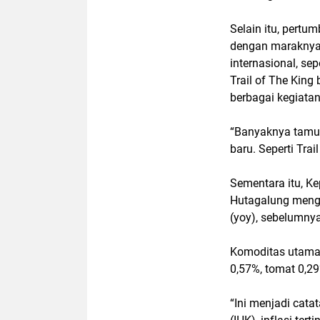
Selain itu, pertu
dengan maraknya 
internasional, se
Trail of The Kin
berbagai kegiatan
“Banyaknya tamu
baru. Seperti Trai
Sementara itu, K
Hutagalung menga
(yoy), sebelumny
Komoditas utama 
0,57%, tomat 0,29
“Ini menjadi cata