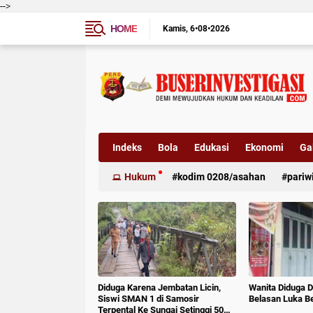
-->
HOME
Kamis
6•08•2026
Indeks
Bola
Edukasi
Ekonomi
Gal
Hukum
kodim 0208/asahan
pariw
Diduga Karena Jembatan Licin,
Wanita Diduga D
Siswi SMAN 1 di Samosir
Belasan Luka B
Terpental Ke Sungai Setinggi 50