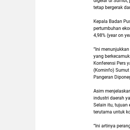
digelar di Sumut,
tetap bergerak d
Kepala Badan Pus
pertumbuhan ekon
4,98% (year on ye
“Ini menunjukkan 
yang berkecamuk 
Konferensi Pers 
(Kominfo) Sumut 
Pangeran Diponeg
Asim menjelaskan
industri daerah y
Selain itu, tujua
terutama untuk k
“Ini artinya pera