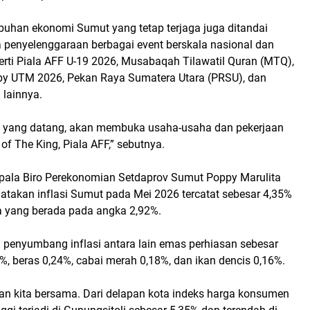
mbuhan ekonomi Sumut yang tetap terjaga juga ditandai
penyelenggaraan berbagai event berskala nasional dan
perti Piala AFF U-19 2026, Musabaqah Tilawatil Quran (MTQ),
g by UTM 2026, Pekan Raya Sumatera Utara (PRSU), dan
 lainnya.
 yang datang, akan membuka usaha-usaha dan pekerjaan
l of The King, Piala AFF,” sebutnya.
epala Biro Perekonomian Setdaprov Sumut Poppy Marulita
takan inflasi Sumut pada Mei 2026 tercatat sebesar 4,35%
a yang berada pada angka 2,92%.
penyumbang inflasi antara lain emas perhiasan sebesar
%, beras 0,24%, cabai merah 0,18%, dan ikan dencis 0,16%.
tan kita bersama. Dari delapan kota indeks harga konsumen