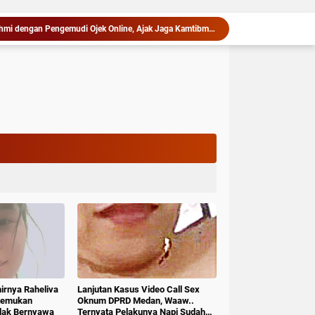
Kapolres Langkat Silaturahmi dengan Pengemudi Ojek Online, Ajak Jaga Kamtibmas Jelang HUT RI
Rakor Bersama Pemda Se-NTT, Menteri Nusron Minta Dukungan Kepala Daerah Wujudkan Transformasi Layanan Pertanahan
Rutan Tanjung Pura dan Kemenag Langkat Teken PKS Pembinaan Kerohanian Warga Binaan
Kodim 0205/Tabah Karo Berangkatkan Komponen Cadangan Ke Rindam I/BB Pematang Siantar
Barang Bukti Truk Pengangkut 4.800 Bungkus Rokok Ilegal Dipertanyakan, Keberadaannya Tidak Ditemukan di Lokasi Penyimpanan
Gubernur Bobby Nasution Siapkan RSUD dr. M. Thomsen Jadi Rumah Sakit Regional Kepulauan Nias
Bobby Pastikan Pasien Rujukan dari Nias Tak Terkendala Biaya Perjalanan dan Rumah Singgah di Medan
bsu Bobby Nasution Berkantor di Nias
Wali Kota Medan Dikukuhkan Jadi Duta Penggerak Ayah Teladan, Rico Waas: Jabatan Tertinggi Pria Dalam Keluarga
Sambut HUT ke-81 RI, Lapas Pangururan Salurkan Sembako untuk Warga Kurang Mampu di Ronggurnihuta
hirnya Raheliva
Lanjutan Kasus Video Call Sex
itemukan
Oknum DPRD Medan, Waaw..
idak Bernyawa
Ternyata Pelakunya Napi Sudah