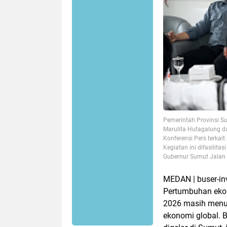
Pemerintah Provinsi S
Marulita Hutagalung d
Konferensi Pers terkai
Kegiatan ini difasilit
Gubernur Sumut Jalan 
MEDAN | buser-in
Pertumbuhan ekon
2026 masih menunj
ekonomi global. B