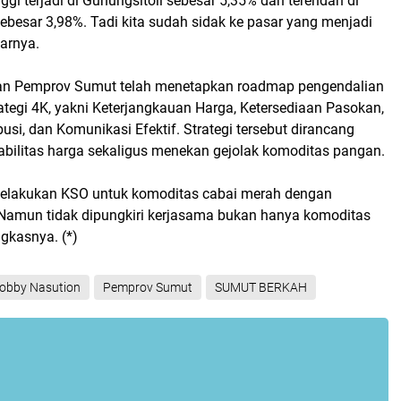
tinggi terjadi di Gunungsitoli sebesar 5,35% dan terendah di
ebesar 3,98%. Tadi kita sudah sidak ke pasar yang menjadi
jarnya.
n Pemprov Sumut telah menetapkan roadmap pengendalian
trategi 4K, yakni Keterjangkauan Harga, Ketersediaan Pasokan,
busi, dan Komunikasi Efektif. Strategi tersebut dirancang
abilitas harga sekaligus menekan gejolak komoditas pangan.
 melakukan KSO untuk komoditas cabai merah dengan
Namun tidak dipungkiri kerjasama bukan hanya komoditas
gkasnya. (*)
obby Nasution
Pemprov Sumut
SUMUT BERKAH