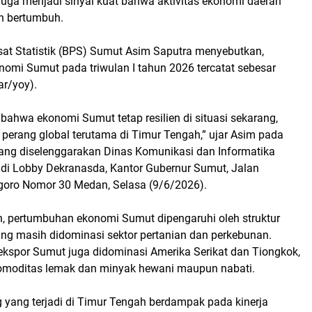
 juga menjadi sinyal kuat bahwa aktivitas ekonomi daerah
an bertumbuh.
at Statistik (BPS) Sumut Asim Saputra menyebutkan,
omi Sumut pada triwulan I tahun 2026 tercatat sebesar
ar/yoy).
bahwa ekonomi Sumut tetap resilien di situasi sekarang,
perang global terutama di Timur Tengah,” ujar Asim pada
yang diselenggarakan Dinas Komunikasi dan Informatika
di Lobby Dekranasda, Kantor Gubernur Sumut, Jalan
oro Nomor 30 Medan, Selasa (9/6/2026).
, pertumbuhan ekonomi Sumut dipengaruhi oleh struktur
ang masih didominasi sektor pertanian dan perkebunan.
n ekspor Sumut juga didominasi Amerika Serikat dan Tiongkok,
omoditas lemak dan minyak hewani maupun nabati.
ng yang terjadi di Timur Tengah berdampak pada kinerja